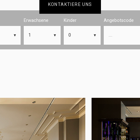
KONTAKTIERE UNS
Erwachsene
Kinder
Angebotscode
1
0