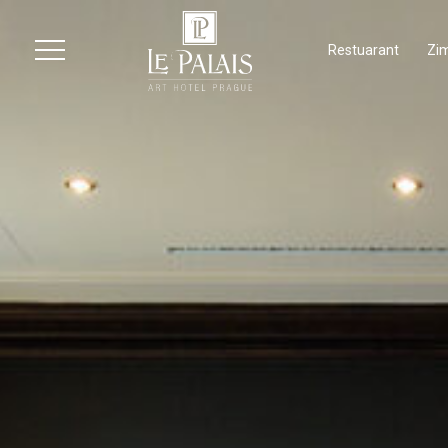
Restuarant
Zi
Menü