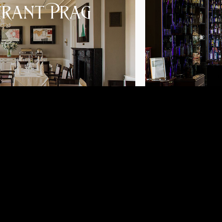
urant Prag
en